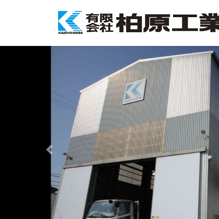
コ
ナ
ン
ビ
テ
ゲ
ン
ー
ツ
シ
へ
ョ
ス
ン
キ
に
ッ
移
プ
動
Previous